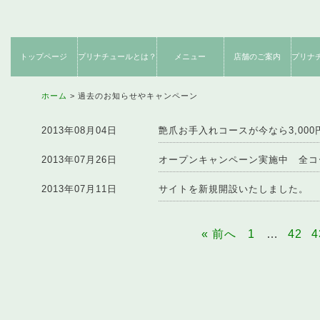
トップページ
プリナチュールとは？
メニュー
店舗のご案内
プリナ
ネイルケア
フットケア
期間限定
サロンからのお約束
施術内容のご紹介
創業者メッセージ
コンセプト
お客様感想
店舗のご案内
クーポン
使用説
ネット
製
メニュー
メニュー
メニュー
ホーム
過去のお知らせやキャンペーン
2013年08月04日
艶爪お手入れコースが今なら3,000円
2013年07月26日
オープンキャンペーン実施中 全コー
2013年07月11日
サイトを新規開設いたしました。
« 前へ
1
…
42
4