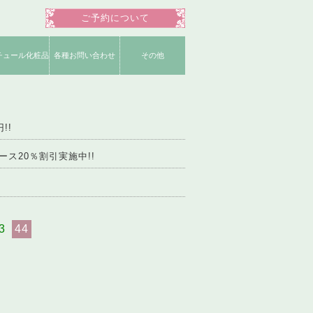
ご予約について
チュール化粧品
各種お問い合わせ
その他
明書一覧
ショップ
品一覧
お役立ちコンテンツ
よくいただく質問
ネイリスト募集
公式Instagram
公式Facebook
姉妹店募集
公式ブログ
公式Twitter
運営会社
!!
ス20％割引実施中!!
3
44