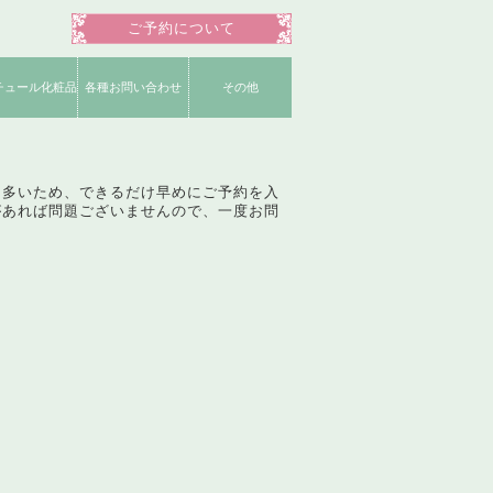
ご予約について
チュール化粧品
各種お問い合わせ
その他
明書一覧
ショップ
品一覧
お役立ちコンテンツ
よくいただく質問
ネイリスト募集
公式Instagram
公式Facebook
姉妹店募集
公式ブログ
公式Twitter
運営会社
も多いため、できるだけ早めにご予約を入
があれば問題ございませんので、一度お問