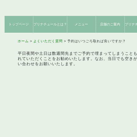
トップページ
プリナチュールとは？
メニュー
店舗のご案内
プリナ
ネイルケア
フットケア
期間限定
サロンからのお約束
施術内容のご紹介
創業者メッセージ
コンセプト
お客様感想
店舗のご案内
クーポン
使用説
ネット
製
メニュー
メニュー
メニュー
ホーム
よくいただく質問
予約はいつごろ取れば良いですか？
平日夜間や土日は数週間先までご予約で埋まってしまうこと
れていただくことをお勧めいたします。なお、当日でも空き
い合わせをお願いいたします。