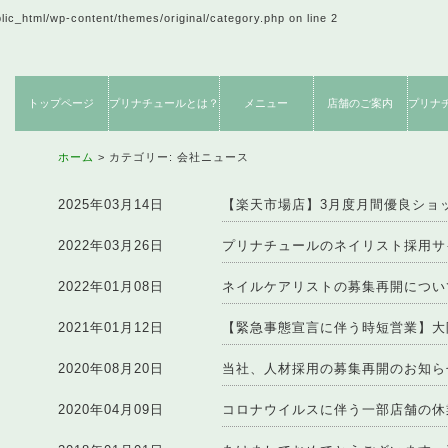
blic_html/wp-content/themes/original/category.php
on line
2
トップページ
プリナチュールとは？
メニュー
店舗のご案内
プリナ
ネイルケア
フットケア
期間限定
サロンからのお約束
施術内容のご紹介
創業者メッセージ
コンセプト
お客様感想
店舗のご案内
クーポン
使用説
ネット
製
メニュー
メニュー
メニュー
ホーム
カテゴリー:
会社ニュース
2025年03月14日
【楽天市場店】3月度月間優良ショ
2022年03月26日
プリナチュールのネイリスト採用サ
2022年01月08日
ネイルケアリストの募集再開につい
2021年01月12日
【緊急事態宣言に伴う時短営業】大
2020年08月20日
当社、人材採用の募集再開のお知ら
2020年04月09日
コロナウイルスに伴う一部店舗の休