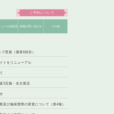
ご予約について
チュール化粧品
各種お問い合わせ
その他
明書一覧
ショップ
品一覧
お役立ちコンテンツ
よくいただく質問
ネイリスト募集
公式Instagram
公式Facebook
姉妹店募集
公式ブログ
公式Twitter
運営会社
ップ受賞（通算8回目）
イトをリニューアル
て
阪3店舗・名古屋店
せ
業及び施術態勢の変更について（第4報）