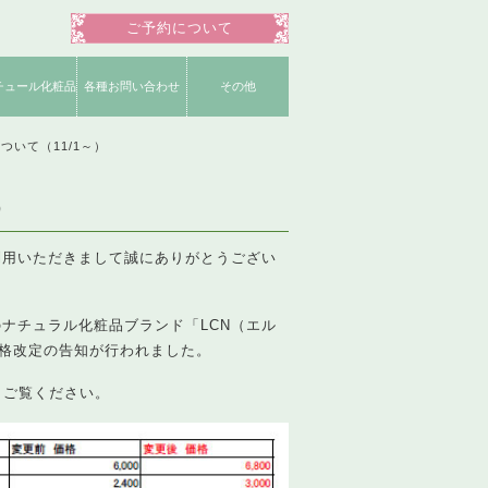
ご予約について
チュール化粧品
各種お問い合わせ
その他
明書一覧
ショップ
品一覧
お役立ちコンテンツ
よくいただく質問
ネイリスト募集
公式Instagram
公式Facebook
姉妹店募集
公式ブログ
公式Twitter
運営会社
ついて（11/1～）
）
利用いただきまして誠にありがとうござい
ナチュラル化粧品ブランド「LCN（エル
価格改定の告知が行われました。
らご覧ください。