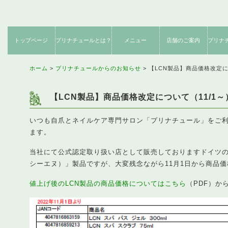
トップページ
プリナチュールとは？
メニュー
店舗のご案内
プリナ
ネイルケア
フットケア
期間限定
サロンからのお約束
施術内容のご紹介
創業者メッセージ
コンセプト
お客様感想
店舗のご案内
クーポン
使用説
ネット
製
メニュー
メニュー
メニュー
ホーム
プリナチュールからのお知らせ
【LCN製品】商品価格改定に
【LCN製品】商品価格改定について（11/1～
いつも自爪とネイルケア専門サロン「プリナチュール」をご
ます。
当社にて公式認定取り扱い店として販売しておりますドイツの
シーエヌ）」製品ですが、大変残念ながら11月1日から商品
値上げ後のLCN製品の商品価格についてはこちら
（PDF）か