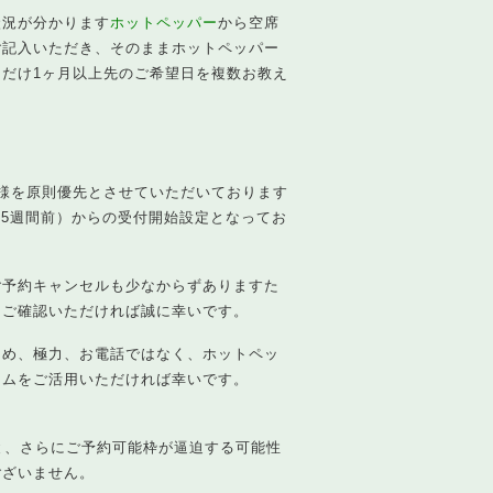
状況が分かります
ホットペッパー
から空席
ご記入いただき、そのままホットペッパー
だけ1ヶ月以上先のご希望日を複数お教え
様を原則優先とさせていただいております
は5週間前）からの受付開始設定となってお
ご予約キャンセルも少なからずありますた
をご確認いただければ誠に幸いです。
ため、極力、お電話ではなく、ホットペッ
ームをご活用いただければ幸いです。
と、さらにご予約可能枠が逼迫する可能性
ございません。