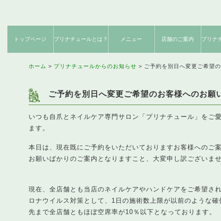
トップページ
プリナチュールとは？
メニュー
店舗のご案内
プリナ
ネイルケア
フットケア
期間限定
サロンからのお約束
施術内容のご紹介
創業者メッセージ
コンセプト
お客様感想
店舗のご案内
クーポン
使用説
ネット
製
メニュー
メニュー
メニュー
ホーム
プリナチュールからのお知らせ
ご予約を別日へ変更ご希望の
ご予約を別日へ変更ご希望のお客様へのお願
いつも自爪とネイルケア専門サロン「プリナチュール」をご
ます。
本日は、現在既にご予約をいただいておりますお客様へのご
お願いばかりのご案内となりますこと、大変申し訳ございま
現在、全店舗とも当店のネイルケアやハンドケアをご希望さ
ロナウイルス対策として、1日の施術数上限が以前のような確
先まで全店舗ともほぼ空席率が10％以下となっております。