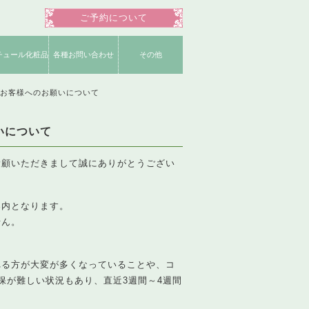
ご予約について
チュール化粧品
各種お問い合わせ
その他
明書一覧
ショップ
品一覧
お役立ちコンテンツ
よくいただく質問
ネイリスト募集
公式Instagram
公式Facebook
姉妹店募集
公式ブログ
公式Twitter
運営会社
お客様へのお願いについて
いについて
愛顧いただきまして誠にありがとうござい
案内となります。
せん。
れる方が大変が多くなっていることや、コ
保が難しい状況もあり、直近3週間～4週間