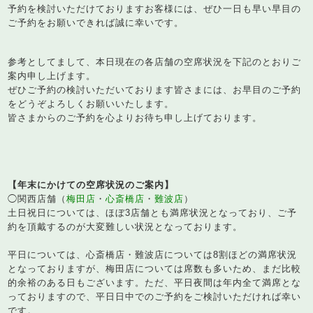
予約を検討いただけておりますお客様には、ぜひ一日も早い早目の
ご予約をお願いできれば誠に幸いです。
参考としてまして、本日現在の各店舗の空席状況を下記のとおりご
案内申し上げます。
ぜひご予約の検討いただいております皆さまには、お早目のご予約
をどうぞよろしくお願いいたします。
皆さまからのご予約を心よりお待ち申し上げております。
【年末にかけての空席状況のご案内】
◯関西店舗（
梅田店
・
心斎橋店
・
難波店
）
土日祝日については、ほぼ3店舗とも満席状況となっており、ご予
約を頂戴するのが大変難しい状況となっております。
平日については、心斎橋店・難波店については8割ほどの満席状況
となっておりますが、梅田店については席数も多いため、まだ比較
的余裕のある日もございます。ただ、平日夜間は年内全て満席とな
っておりますので、平日日中でのご予約をご検討いただければ幸い
です。