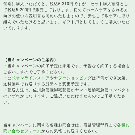
個別に購入いただくと、税込6,310円ですが、セット購入割引とし
て税込5,200円で販売しております。初めてホームケアをされる方
向けの使い方説明書も同封いたしますので、安心して爪ケアに取り
組んでいただけると思います。ギフト用としてもよくご購入いただ
いております。
（当キャンペーンのご案内）
・当キャンペーンの終了予定は未定です。予告なく終了する場合も
ございますのでご了承ください。
・
公式オンラインストア
や
ヤフーショッピング
は準備ができ次第、
送料無料でお送りする態勢へと変更予定です。
・配送方法は、佐川急便飛脚宅配便かヤマト運輸宅急便コンパクト
のいづれかになります。ご選択いただけませんのでご了承くださ
い。
当キャンペーンに関する各種お問合せは、店舗管理部宛まで
各種お
問い合わせフォーム
からお気軽にお送りください。