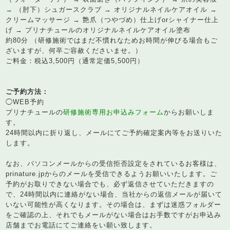
→ （肘下）シュガースクラブ → オリジナルネイルケアオイル →
クリームマッサージ → 艶爪（つやづめ）仕上げorシャイナー仕上
げ → プリナチュールのオリジナルネイルケアオイル塗布
約80分 （研修施術ではまだ不慣れなためお時間が伸びる場合もご
ざいますが、何卒ご容赦くださいませ。）
ご料金：税込3,500円（通常定価5,500円）
ご予約方法：
◯WEB予約
プリナチュールの
研修施術専用お申込みフォーム
からお願いしま
す。
24時間以内に折り返し、メールにてご予約確定案内等をお送りいた
します。
なお、パソコンメールからの受信拒否設定をされているお客様は、
prinature.jpからのメールを受信できるようお願いいたします。ご
予約がお取りできない場合でも、必ず返信させていただきますの
で、24時間以内に連絡がない場合、当社からの返信メールが届いて
いない可能性が高くなります。その場合は、まずは迷惑フォルダー
をご確認の上、それでもメールがない場合はお手数ですがお申込み
店舗までお電話にてご連絡をい願い致します。