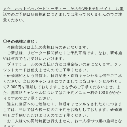
また、ホットペッパービューティー、その他WEB予約サイト、お電
話でのご予約は研修施術につきましては承っておりません
のでご注
意ください。
◯その他補足事項：
・今回実施分は上記の実施日時のみとなります。
・ご新規様、リピーター様関係なくご予約可能です。なお、研修施
術は何度でもお受けいただけます。
・プリナチュールのお支払い方法は現金払いのみになります。クレ
ジットカードは使えませんのでご了承ください。
・研修施術という特質上、日時変更・直前キャンセルは何卒ご了承
ください。当日のキャンセルにつきましては当日キャンセル料とし
て2,000円を頂戴しておりますことを予めご了承くださいませ。ま
た、無連絡キャンセルについてはご予約メニュー料金100％がかか
りますのでご了承ください。
・過去に当店へのご連絡なく、無断キャセンルをされた方につきま
しては、当店では今後一切のご予約をお断りしております。研修施
術もご予約いただけませんのでご了承ください。
・お二人様での同時施術は行えません。お一人様づつ順の施術とな
ります。