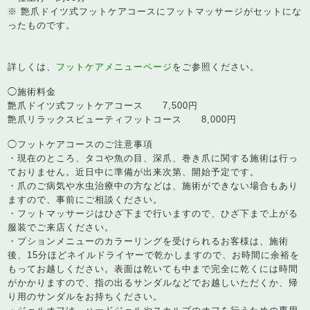
※ 艶爪ドイツ式フットケアコースにフットマッサージがセットにな
ったものです。
詳しくは、
フットケアメニューページ
をご参照ください。
◯施術料金
艶爪ドイツ式フットケアコース 7,500円
艶爪リラックスビューティフットコース 8,000円
◯フットケアコースのご注意事項
・現在のところ、タコや魚の目、深爪、巻き爪に関する施術は行っ
ておりません。近日中に準備が出来次第、開始予定です。
・爪のご病気や水虫治療中の方などは、施術ができない場合もあり
ますので、事前にご相談ください。
・フットマッサージはひざ下まで行いますので、ひざ下まで上がる
服装でご来店ください。
・プションメニューのカラーリングを受けられるお客様は、施術
後、15分ほどネイルドライヤーで乾かしますので、お時間に余裕を
もってお越しください。表面は乾いても中まで完全に乾くには時間
がかかりますので、指の出るサンダルなどでお越しいただくか、帰
り用のサンダルをお持ちください。